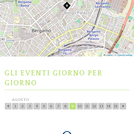
Leaflet
|
©
OpenStreetMap
GLI EVENTI GIORNO PER
GIORNO
AGOSTO
1
2
3
4
5
6
7
8
9
10
11
12
13
14
15