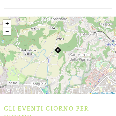
+
−
Leaflet
|
©
OpenStreetMap
GLI EVENTI GIORNO PER